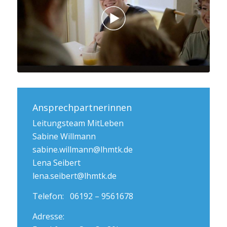
Ansprechpartnerinnen
Leitungsteam MitLeben
Sabine Willmann
sabine.willmann@lhmtk.de
Lena Seibert
lena.seibert@lhmtk.de
Telefon:
06192 – 9561678
Adresse: