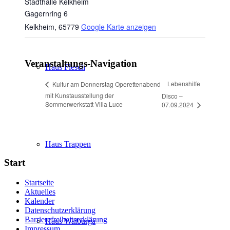
Stadthalle Kelkheim
Gagernring 6
Kelkheim
,
65779
Google Karte anzeigen
Veranstaltungs-Navigation
Haus Flesch
Lebenshilfe
Kultur am Donnerstag Operettenabend
mit Kunstausstellung der
Disco –
Sommerwerkstatt Villa Luce
07.09.2024
Haus Trappen
Start
Startseite
Aktuelles
Kalender
Datenschutzerklärung
Barrierefreiheitserklärung
Haus Walburga
Impressum