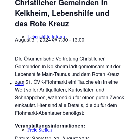
Christlicher Gemeinden in
Kelkheim, Lebenshilfe und
das Rote Kreuz
Lebenshilfe Inform
August 31, 2024 @ 7:30
-
13:00
Die Ökumenische Vertretung Christlicher
Gemeinden in Kelkheim lädt gemeinsam mit der
Lebenshilfe Main-Taunus und dem Roten Kreuz
zum 51. ÖVK-Flohmarkt ein! Tauche ein in eine
Jobs
Welt voller Antiquitäten, Kuriositäten und
Schnäppchen, während du für einen guten Zweck
einkaufst. Hier sind alle Details, die du für dein
Flohmarkt-Abenteuer benötigst:
Veranstaltungsinformationen:
Freie Stellen
Datum: Samstag, 31. August 2024