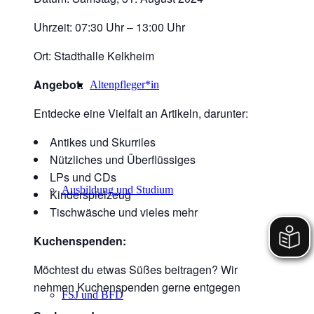
Uhrzeit: 07:30 Uhr – 13:00 Uhr
Ort: Stadthalle Kelkheim
Angebot:
Altenpfleger*in
Entdecke eine Vielfalt an Artikeln, darunter:
Antikes und Skurriles
Nützliches und Überflüssiges
LPs und CDs
Ausbildung und Studium
Kinderspielzeug
Tischwäsche und vieles mehr
Kuchenspenden:
Möchtest du etwas Süßes beitragen? Wir
nehmen Kuchenspenden gerne entgegen
FSJ und BFD