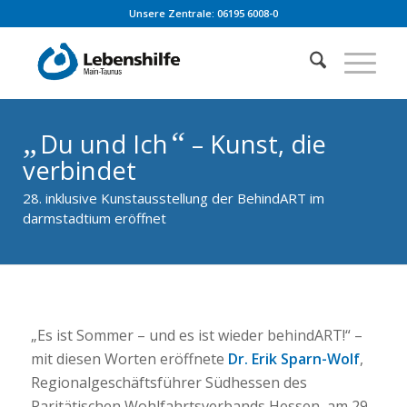
Unsere Zentrale: 06195 6008-0
„
“
Du und Ich
– Kunst, die
verbindet
28. inklusive Kunstausstellung der BehindART im
darmstadtium eröffnet
„Es ist Sommer – und es ist wieder behindART!“ –
mit diesen Worten eröffnete
Dr. Erik Sparn-Wolf
,
Regionalgeschäftsführer Südhessen des
Paritätischen Wohlfahrtsverbands Hessen, am 29.