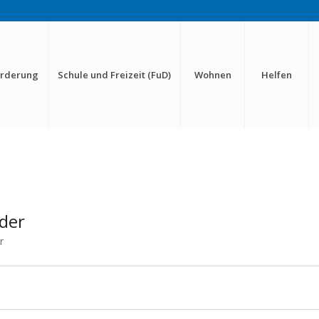
örderung
Schule und Freizeit (FuD)
Wohnen
Helfen
eder
r