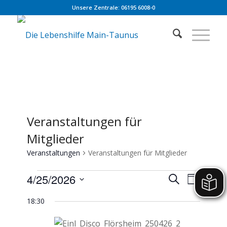
Unsere Zentrale: 06195 6008-0
Veranstaltungen für
Mitglieder
Veranstaltungen
Veranstaltungen für Mitglieder
Veranstaltungen
Veranstaltu
Veranst
4/25/2026
Suche
Tag
Ansicht
für
Suche
Datum
Navigat
April
und
18:30
wählen.
25,
Ansichten,
2026
Navigation